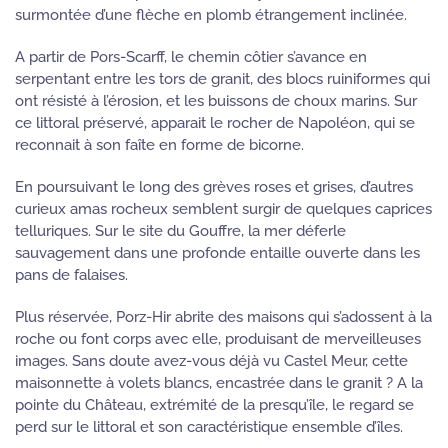
surmontée d’une flèche en plomb étrangement inclinée.
A partir de Pors-Scarff, le chemin côtier s’avance en
serpentant entre les tors de granit, des blocs ruiniformes qui
ont résisté à l’érosion, et les buissons de choux marins. Sur
ce littoral préservé, apparait le rocher de Napoléon, qui se
reconnait à son faîte en forme de bicorne.
En poursuivant le long des grèves roses et grises, d’autres
curieux amas rocheux semblent surgir de quelques caprices
telluriques. Sur le site du Gouffre, la mer déferle
sauvagement dans une profonde entaille ouverte dans les
pans de falaises.
Plus réservée, Porz-Hir abrite des maisons qui s’adossent à la
roche ou font corps avec elle, produisant de merveilleuses
images. Sans doute avez-vous déjà vu Castel Meur, cette
maisonnette à volets blancs, encastrée dans le granit ? A la
pointe du Château, extrémité de la presqu’île, le regard se
perd sur le littoral et son caractéristique ensemble d’îles.