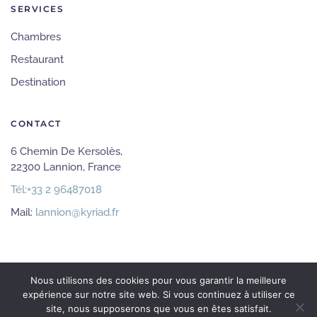
SERVICES
Chambres
Restaurant
Destination
CONTACT
6 Chemin De Kersolès,
22300 Lannion, France
Tél:
+33 2 96487018
Mail:
lannion@kyriad.fr
Nous utilisons des cookies pour vous garantir la meilleure
expérience sur notre site web. Si vous continuez à utiliser ce
©
2026
Hôtel Kyriad Lannion. Tous droits
site, nous supposerons que vous en êtes satisfait.
réservés.