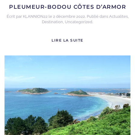
PLEUMEUR-BODOU CÔTES D’ARMOR
Écrit par
KLANNION22
le
2 décembre 2022
. Publié dans
Actualites
,
Destination
,
Uncategorized
.
LIRE LA SUITE