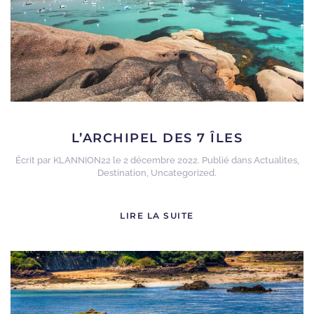
L’ARCHIPEL DES 7 ÎLES
Écrit par
KLANNION22
le
2 décembre 2022
. Publié dans
Actualites
,
Destination
,
Uncategorized
.
LIRE LA SUITE