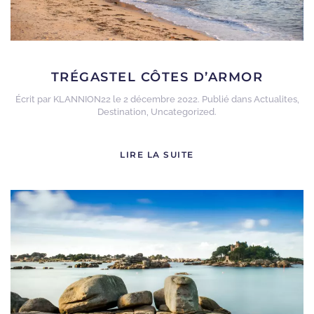
TRÉGASTEL CÔTES D’ARMOR
Écrit par
KLANNION22
le
2 décembre 2022
. Publié dans
Actualites
,
Destination
,
Uncategorized
.
LIRE LA SUITE