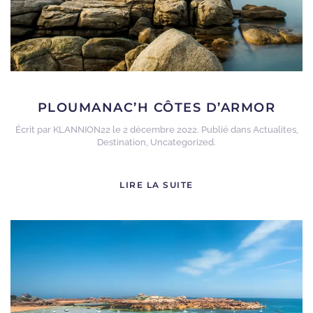
PLOUMANAC’H CÔTES D’ARMOR
Écrit par
KLANNION22
le
2 décembre 2022
. Publié dans
Actualites
,
Destination
,
Uncategorized
.
LIRE LA SUITE