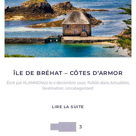
ÎLE DE BRÉHAT – CÔTES D’ARMOR
Écrit par
KLANNION22
le
2 décembre 2022
. Publié dans
Actualites
,
Destination
,
Uncategorized
.
LIRE LA SUITE
1
2
3